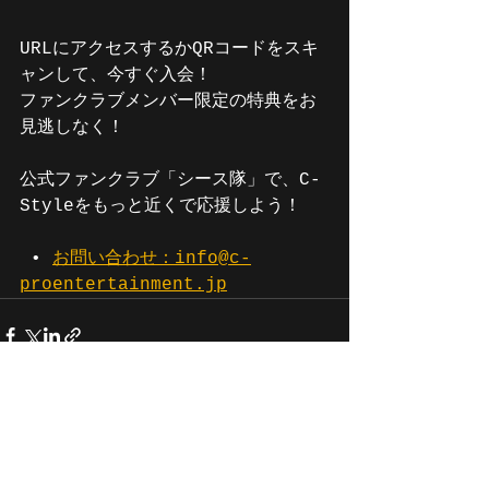
URLにアクセスするかQRコードをスキ
ャンして、今すぐ入会！
ファンクラブメンバー限定の特典をお
見逃しなく！
公式ファンクラブ「シース隊」で、C-
Styleをもっと近くで応援しよう！
 • 
お問い合わせ：info@c-
proentertainment.jp
すべて表示
最新記事