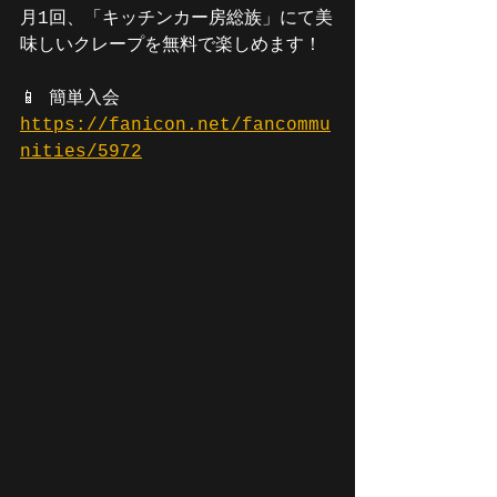
月1回、「キッチンカー房総族」にて美
味しいクレープを無料で楽しめます！
📱 簡単入会
https://fanicon.net/fancommu
nities/5972