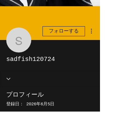
その他
フォローする
sadfish120724
sadfish120724
プロフィール
登録日： 2026年6月5日
表示する内容はまだあり